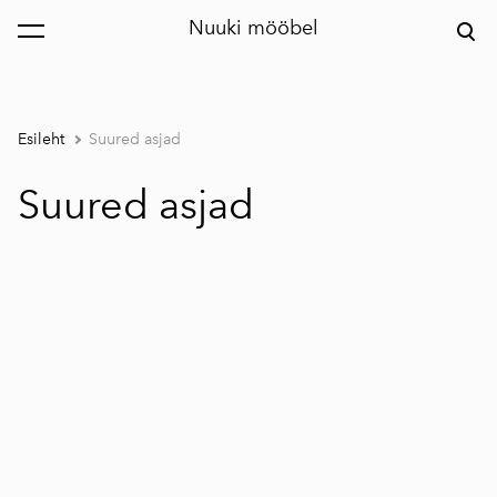
Nuuki mööbel
lisati ostukorvi.
Vaata ostukorvi
Esileht
Suured asjad
Suured asjad