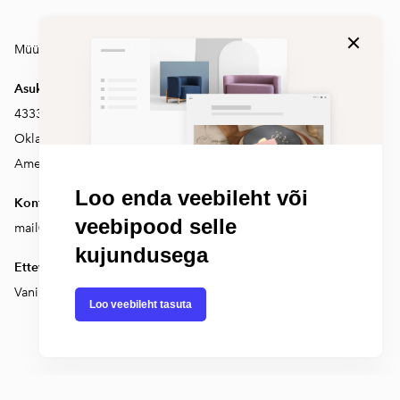
Müügi- ja tagastustingimused
Asukoht
4333 Edwards Rd Erie,
Oklahoma 14355
Ameerika Ühendriigid
Loo enda veebileht või
Kontakt
veebipood selle
mail@test.com
kujundusega
Ettevõte
Vanilla OÜ
Loo veebileht tasuta
Voog. Tee ise koduleht!